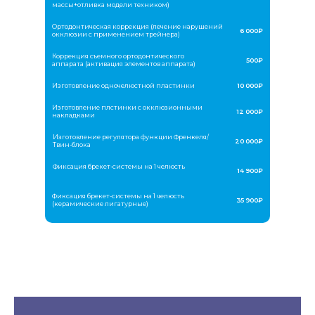
массы+отливка модели техником)
Ортодонтическая коррекция (лечение нарушений
6 000₽
окклюзии с применением трейнера)
Коррекция съемного ортодонтического
500₽
аппарата (активация элементов аппарата)
Изготовление одночелюстной пластинки
10 000₽
Изготовление плстинки с окклюзионными
12 000₽
накладками
Изготовление регулятора функции Френкеля/
20 000₽
Твин-блока
Фиксация брекет-системы на 1 челюсть
14 900₽
Фиксация брекет-системы на 1 челюсть
35 900₽
(керамические лигатурные)