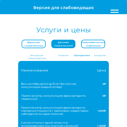
Версия для слабовидящих
Услуги и цены
Взрослая
Детская
Терапевтическое
стоматология
стоматология
отделение
Выгодные
Терапия
Ортодонтия
Хирургия
предложения
Наименование
Цена
Весь сентябрь детям до 10 лет бесплатная
0₽
консультация каждый четверг
Прием (осмотр, консультация) врача-ортодонта
0₽
первичный
Прием (осмотр, консультация) врача-ортодонта
повторный (пациента с трейнером, корректором,
1000₽
наблюдение за ходом лечения)
Снятие оттиска с одной челюсти (с
использованием альгинатной слепочной
1 000₽