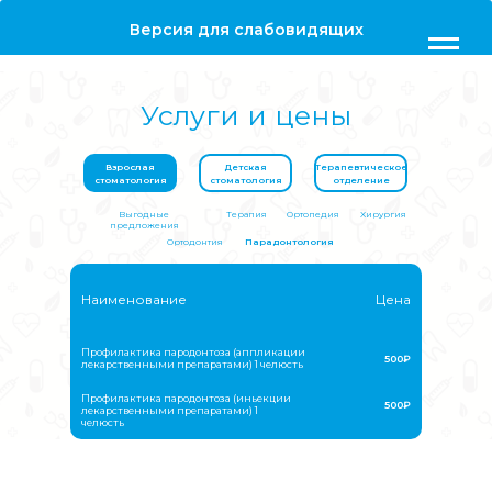
Версия для слабовидящих
Услуги и цены
Взрослая
Детская
Терапевтическое
стоматология
стоматология
отделение
Выгодные
Терапия
Ортопедия
Хирургия
предложения
Ортодонтия
Парадонтология
Наименование
Цена
Профилактика пародонтоза (аппликации
500₽
лекарственными препаратами) 1 челюсть
Профилактика пародонтоза (иньекции
500₽
лекарственными препаратами) 1
челюсть